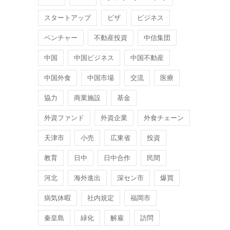
スタートアップ
ビザ
ビジネス
ベンチャー
不動産投資
中信集団
中国
中国ビジネス
中国不動産
中国外食
中国市場
交流
医療
協力
商業施設
基金
外資ファンド
外資企業
外食チェーン
天津市
小売
広東省
投資
教育
日中
日中合作
民間
河北
海外進出
深セン市
爆買
病気休暇
社内規定
福岡市
秦皇島
緑化
解雇
訪問