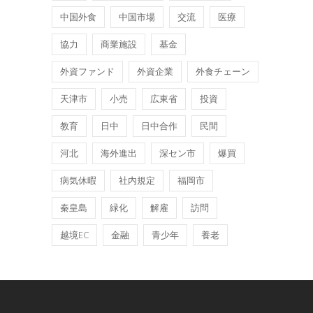
中国外食
中国市場
交流
医療
協力
商業施設
基金
外資ファンド
外資企業
外食チェーン
天津市
小売
広東省
投資
教育
日中
日中合作
民間
河北
海外進出
深セン市
爆買
病気休暇
社内規定
福岡市
秦皇島
緑化
解雇
訪問
越境EC
金融
青少年
養老