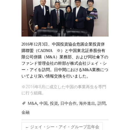
2016
年
12
月
3
日、中国投資協会危困企業投資併
購聯盟（
CADMA
※）と中国東北証券股份有
限公司併購（
M&A
）業務部、および同社傘下の
ファンド管理会社の幹部が株式会社ジェイ・シ
ー・アイを訪問。日中間における
M&A
業務につ
いてより深い情報交換を行いました。
※2016年8月に成立した中国の事業再生を専門
に行う組織。
M&A
,
中国
,
投資
,
日中合作
,
海外進出
,
訪問
,
金融
←
ジェイ・シー・アイ・グループ忘年会