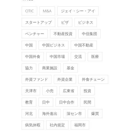
CITIC
M&A
ジェイ・シー・アイ
スタートアップ
ビザ
ビジネス
ベンチャー
不動産投資
中信集団
中国
中国ビジネス
中国不動産
中国外食
中国市場
交流
医療
協力
商業施設
基金
外資ファンド
外資企業
外食チェーン
天津市
小売
広東省
投資
教育
日中
日中合作
民間
河北
海外進出
深セン市
爆買
病気休暇
社内規定
福岡市