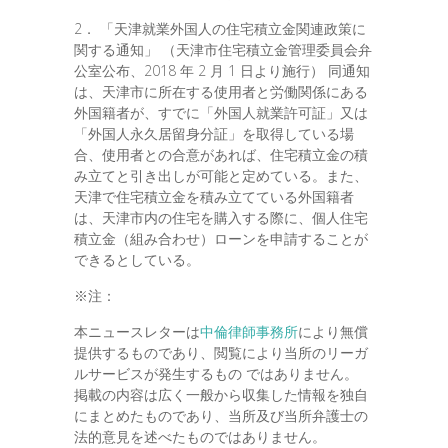
2． 「天津就業外国人の住宅積立金関連政策に
関する通知」 （天津市住宅積立金管理委員会弁
公室公布、2018 年 2 月 1 日より施行） 同通知
は、天津市に所在する使用者と労働関係にある
外国籍者が、すでに「外国人就業許可証」又は
「外国人永久居留身分証」を取得している場
合、使用者との合意があれば、住宅積立金の積
み立てと引き出しが可能と定めている。また、
天津で住宅積立金を積み立てている外国籍者
は、天津市内の住宅を購入する際に、個人住宅
積立金（組み合わせ）ローンを申請することが
できるとしている。
※注：
本ニュースレターは
中倫律師事務所
により無償
提供するものであり、閲覧により当所のリーガ
ルサービスが発生するもの ではありません。
掲載の内容は広く一般から収集した情報を独自
にまとめたものであり、当所及び当所弁護士の
法的意見を述べたものではありません。