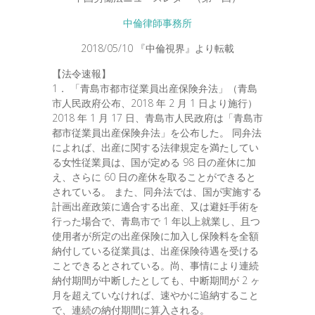
中倫律師事務所
2018/05/10 『中倫視界』より転載
【法令速報】
1． 「青島市都市従業員出産保険弁法」（青島
市人民政府公布、2018 年 2 月 1 日より施行）
2018 年 1 月 17 日、青島市人民政府は「青島市
都市従業員出産保険弁法」を公布した。 同弁法
によれば、出産に関する法律規定を満たしてい
る女性従業員は、国が定める 98 日の産休に加
え、さらに 60 日の産休を取ることができると
されている。 また、同弁法では、国が実施する
計画出産政策に適合する出産、又は避妊手術を
行った場合で、青島市で 1 年以上就業し、且つ
使用者が所定の出産保険に加入し保険料を全額
納付している従業員は、出産保険待遇を受ける
ことできるとされている。尚、事情により連続
納付期間が中断したとしても、中断期間が 2 ヶ
月を超えていなければ、速やかに追納すること
で、連続の納付期間に算入される。