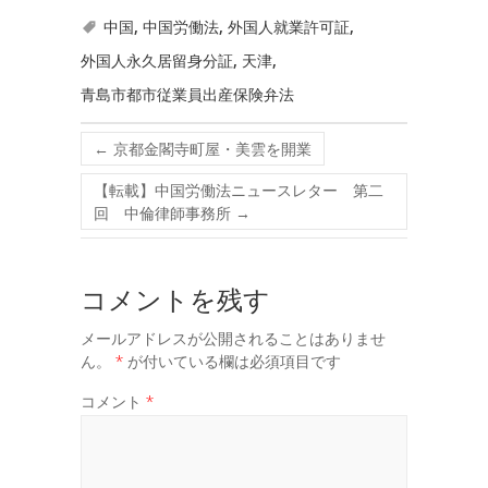
中国
,
中国労働法
,
外国人就業許可証
,
外国人永久居留身分証
,
天津
,
青島市都市従業員出産保険弁法
←
京都金閣寺町屋・美雲を開業
【転載】中国労働法ニュースレター 第二
回 中倫律師事務所
→
コメントを残す
メールアドレスが公開されることはありませ
ん。
*
が付いている欄は必須項目です
コメント
*